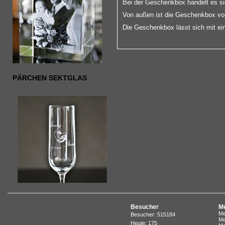
Bei der Geschenkbox handelt es sic
Von außen ist die Geschenkbox v
Die Geschenkbox lässt sich mit e
PÄRCHEN SEKTGLAS
Besucher
Me
Me
Besucher: 515184
Me
Heute: 175