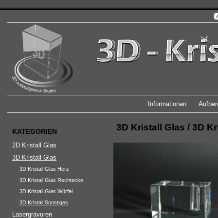
Informationen
Aufber
3D Kristall Glas
/
3D Kr
KATEGORIEN
2D Kristall Glas
3D Kristall Glas
3D Kristall Glas Herz
3D Kristall Glas Rechtecke
3D Kristall Glas Würfel
3D Kristall Sonstiges
Lasergravuren