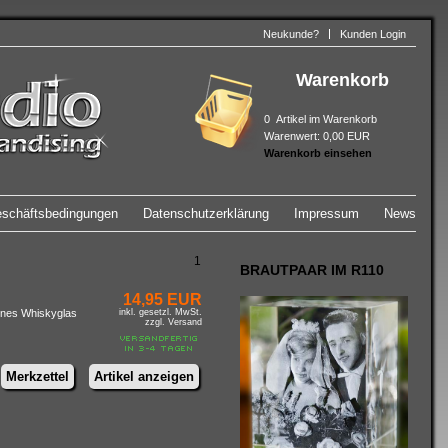
Neukunde?
Kunden Login
Warenkorb
0
Artikel im Warenkorb
Warenwert:
0,00 EUR
Warenkorb einsehen
eschäftsbedingungen
Datenschutzerklärung
Impressum
News
1
BRAUTPAAR IM R110
14,95 EUR
genes Whiskyglas
inkl. gesetzl. MwSt.
zzgl. Versand
Merkzettel
Artikel anzeigen