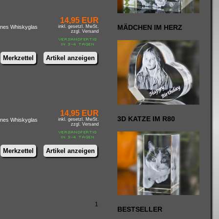
14,95 EUR
MÄDCHEN IM HERZ
genes Whiskyglas
inkl. gesetzl. MwSt.
zzgl. Versand
Merkzettel
Artikel anzeigen
14,95 EUR
3D KATZE IM R80
genes Whiskyglas
inkl. gesetzl. MwSt.
zzgl. Versand
Merkzettel
Artikel anzeigen
1
BESTSELLER