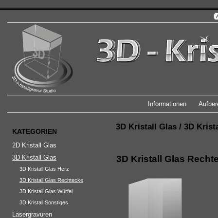
Informationen
Aufber
3D Kristall Glas
/
3D Krist
KATEGORIEN
2D Kristall Glas
3D Kristall Glas
3D Kristall Glas Recht
3D Kristall Glas Herz
3D Kristall Glas Rechtecke
3D Kristall Glas Würfel
3D Kristall Sonstiges
Lasergravuren