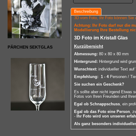
Beschreibung
3D vom Foto, Ihr Foto können Sie 
Achtung: Ihr Foto darf nur die 
Modellierung Ihre Bestellung nic
3D Foto im Kristall Glas
Kurzübersicht
PÄRCHEN SEKTGLAS
Abmessung:
80 x 80 x 80 mm
Hintergrund:
Hintergrund wird grun
Wunschtext:
individueller Text au
Empfehlung:
1 - 4
Personen / Tie
Sie suchen ein Geschenk?
Es sollte aber nicht irgend Etwas 
Fotos von Ihren Freunden und Ihrer
Egal ob Schnappschuss
, ein pro
Egal ob das Foto eine Person
, z
-
Ihr Foto wird von unseren erfa
Als ganz besonders individuell