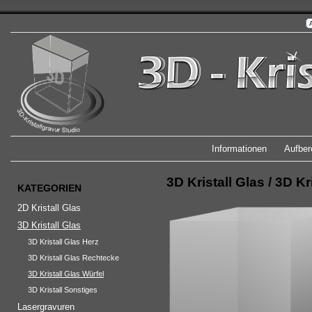
Informationen
Aufber
3D Kristall Glas
/
3D Kr
KATEGORIEN
2D Kristall Glas
3D Kristall Glas
3D Kristall Glas Herz
3D Kristall Glas Rechtecke
3D Kristall Glas Würfel
3D Kristall Sonstiges
Lasergravuren