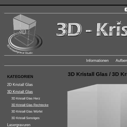
Informationen
Aufber
3D Kristall Glas
/
3D Kr
KATEGORIEN
2D Kristall Glas
3D Kristall Glas
3D Kristall Glas Herz
3D Kristall Glas Rechtecke
3D Kristall Glas Würfel
3D Kristall Sonstiges
Lasergravuren