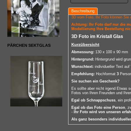
Beschreibung
3D vom Foto, Ihr Foto können Sie 
Achtung: Ihr Foto darf nur die 
Modellierung Ihre Bestellung nic
3D Foto im Kristall Glas
Kurzübersicht
PÄRCHEN SEKTGLAS
Abmessung:
130 x 100 x 90 mm
Hintergrund:
Hintergrund wird grun
Wunschtext:
individueller Text au
Empfehlung:
Hochformat
3
Person
Sie suchen ein Geschenk?
Es sollte aber nicht irgend Etwas 
Fotos von Ihren Freunden und Ihrer
Egal ob Schnappschuss
, ein pro
Egal ob das Foto eine Person
, z
-
Ihr Foto wird von unseren erfa
Als ganz besonders individuell