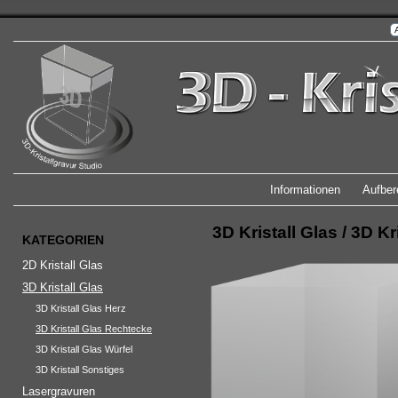
Informationen
Aufber
3D Kristall Glas
/
3D Kr
KATEGORIEN
2D Kristall Glas
3D Kristall Glas
3D Kristall Glas Herz
3D Kristall Glas Rechtecke
3D Kristall Glas Würfel
3D Kristall Sonstiges
Lasergravuren