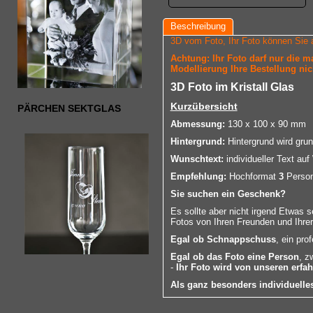
Beschreibung
3D vom Foto, Ihr Foto können Sie 
Achtung: Ihr Foto darf nur die 
Modellierung Ihre Bestellung nic
3D Foto im Kristall Glas
Kurzübersicht
PÄRCHEN SEKTGLAS
Abmessung:
130 x 100 x 90 mm
Hintergrund:
Hintergrund wird grun
Wunschtext:
individueller Text au
Empfehlung:
Hochformat
3
Person
Sie suchen ein Geschenk?
Es sollte aber nicht irgend Etwas 
Fotos von Ihren Freunden und Ihrer
Egal ob Schnappschuss
, ein pro
Egal ob das Foto eine Person
, z
-
Ihr Foto wird von unseren erfa
Als ganz besonders individuell