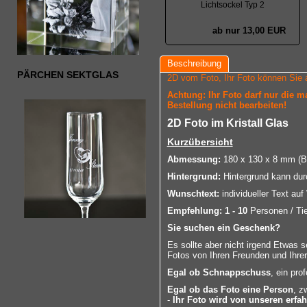
Lichtsockel Typ 2
ab nur 13,00 EUR
Beschreibung
PÄRCHEN SEKTGLAS
2D vom Foto, Ihr Foto können Sie 
Achtung: Ihr Foto darf nur die 
Bestellung nicht bearbeiten!
2D Foto im Kristall Glas
Kurzübersicht
Abmessung:
180 x 130 x 8 mm (B 
Hintergrund:
Hintergrund kann dur
Wunschtext:
individueller Text au
Empfehlung:
1 - 10
Personen / Ti
Sie suchen ein Geschenk?
Es sollte aber nicht irgend Etwas 
Fotos von Ihren Freunden und Ihrer
Egal ob Schnappschuss
, ein pro
Egal ob das Foto eine Person
, z
-
Ihr Foto wird von unseren erfa