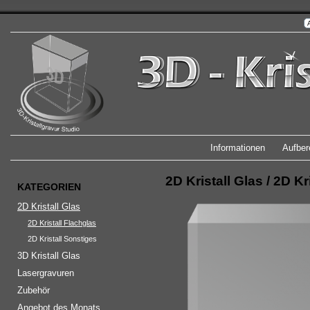
Informationen
Aufber
2D Kristall Glas
/
2D Kr
KATEGORIEN
2D Kristall Glas
2D Kristall Flachglas
2D Kristall Sonstiges
3D Kristall Glas
Lasergravuren
Zubehör
Angebot des Monats