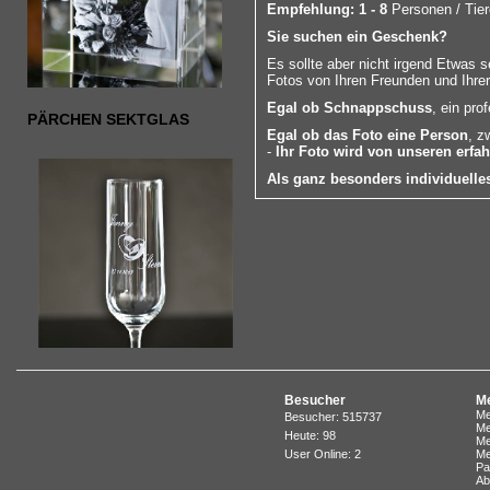
Empfehlung:
1 - 8
Personen / Tier
Sie suchen ein Geschenk?
Es sollte aber nicht irgend Etwas 
Fotos von Ihren Freunden und Ihrer
Egal ob Schnappschuss
, ein pro
PÄRCHEN SEKTGLAS
Egal ob das Foto eine Person
, z
-
Ihr Foto wird von unseren erfa
Als ganz besonders individuell
Besucher
Me
Me
Besucher: 515737
Me
Heute: 98
Me
User Online: 2
Me
Pa
Ab