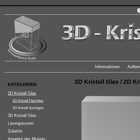
Informationen
Aufber
2D Kristall Glas
/
2D Kr
KATEGORIEN
2D Kristall Glas
2D Kristall Flachglas
2D Kristall Sonstiges
3D Kristall Glas
Lasergravuren
Zubehör
Angebot des Monats